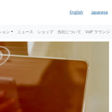
English
Japanese
ョン
ション
ニュース
ショップ
当社について
VoIP ラウンジ
Next