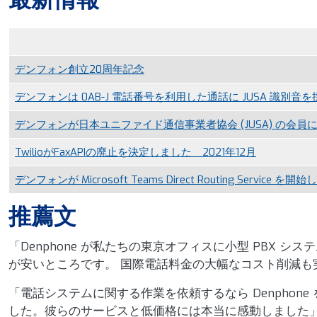
最新情報
デンフォン創立20周年記念
デンフォンは 0AB-J 電話番号を利用した通話に JUSA 識別音
デンフォンが日本ユニファイド通信事業者協会 (JUSA) の会員に
TwilioがFaxAPIの廃止を決定しました 2021年12月
デンフォンが Microsoft Teams Direct Routing Service を
推薦文
「Denphone が私たちの東京オフィスに小型 PBX
が安いところです。 国際電話料金の大幅なコスト削減も
「電話システムに関する作業を依頼するなら Denphon
した。彼らのサービスと低価格には本当に感動しました」