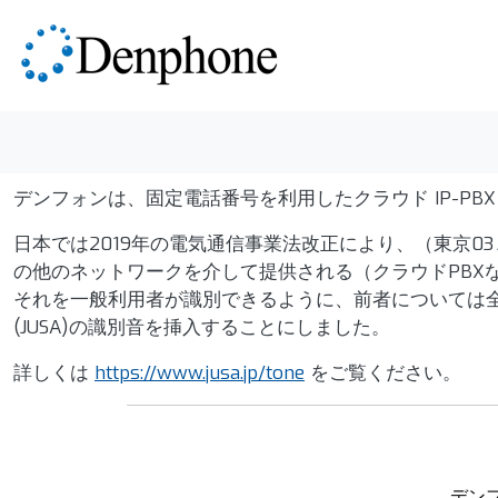
メインコンテンツに移動
デンフォンは、固定電話番号を利用したクラウド IP-PBX
日本では2019年の電気通信事業法改正により、（東京0
の他のネットワークを介して提供される（クラウドPBX
それを一般利用者が識別できるように、前者については
(JUSA)の識別音を挿入することにしました。
詳しくは
https://www.jusa.jp/tone
をご覧ください。
デンフ