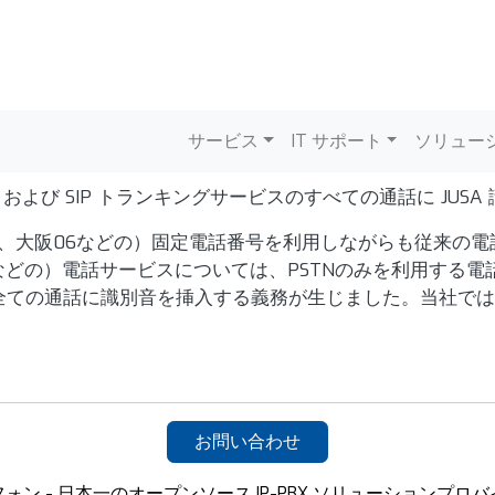
メインナビゲーシ
サービス
IT サポート
ソリュー
 および SIP トランキングサービスのすべての通話に JUS
3、大阪06などの）固定電話番号を利用しながらも従来の電
などの）電話サービスについては、PSTNのみを利用する
全ての通話に識別音を挿入する義務が生じました。当社では
お問い合わせ
ォン - 日本一のオープンソース IP-PBX ソリューションプロ