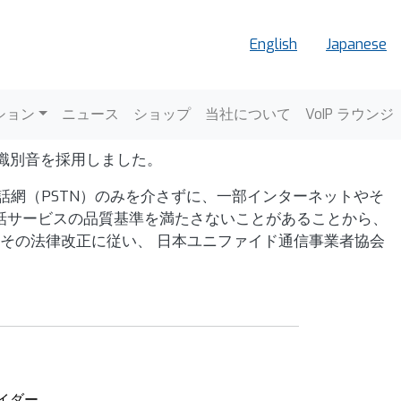
English
Japanese
ョン
ション
ニュース
ショップ
当社について
VoIP ラウンジ
A 識別音を採用しました。
話網（PSTN）のみを介さずに、一部インターネットやそ
電話サービスの品質基準を満たさないことがあることから、
その法律改正に従い、 日本ユニファイド通信事業者協会
バイダー